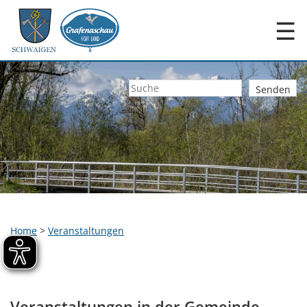
☰
Home
>
Veranstaltungen
Veranstaltungen in der Gemeinde