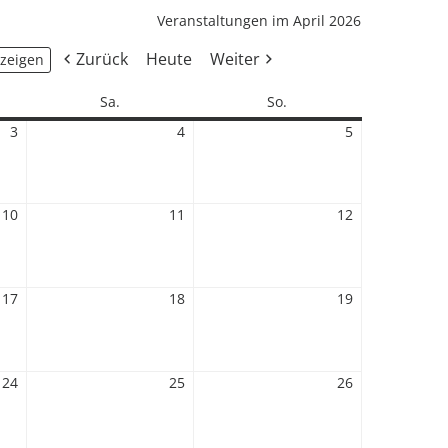
Veranstaltungen im April 2026
Zurück
Heute
Weiter
Samstag
Sonntag
Sa.
So.
3
3.
4
4.
5
5.
April
April
April
2026
2026
2026
10
10.
11
11.
12
12.
April
April
April
2026
2026
2026
17
17.
18
18.
19
19.
April
April
April
2026
2026
2026
24
24.
25
25.
26
26.
April
April
April
2026
2026
2026