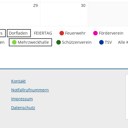
29
29.
30
30.
April
April
2026
2026
es
Dorfladen
FEIERTAG
Feuerwehr
Förderverein
ten
Mehrzweckhalle
Schützenverein
TSV
Alle 
Kontakt
Notfallrufnummern
Impressum
Datenschutz