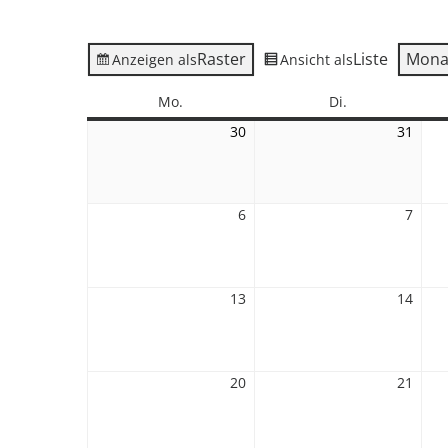
Raster
Liste
Mona
Anzeigen als
Ansicht als
Montag
Dienstag
Mo.
Di.
30
30.
31
31.
März
März
2026
2026
6
6.
7
7.
April
April
2026
2026
13
13.
14
14.
April
April
2026
2026
20
20.
21
21.
April
April
2026
2026