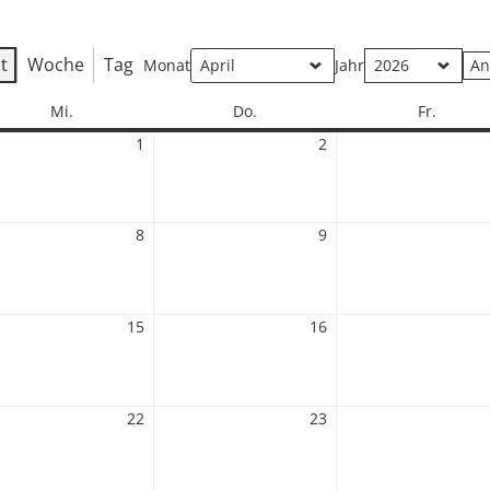
t
Woche
Tag
Monat
Jahr
Mittwoch
Donnerstag
Freitag
Mi.
Do.
Fr.
1
1.
2
2.
April
April
2026
2026
8
8.
9
9.
April
April
2026
2026
15
15.
16
16.
April
April
2026
2026
22
22.
23
23.
April
April
2026
2026